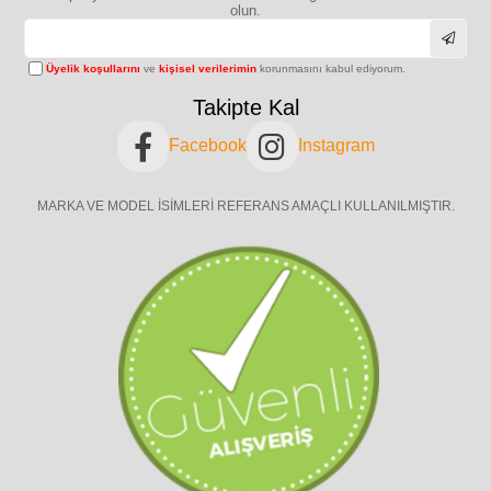
olun.
Üyelik koşullarını
ve
kişisel verilerimin
korunmasını kabul ediyorum.
Takipte Kal
Facebook
Instagram
MARKA VE MODEL İSİMLERİ REFERANS AMAÇLI KULLANILMIŞTIR.