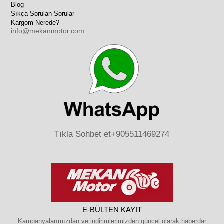
Blog
Sıkça Sorulan Sorular
Kargom Nerede?
info@mekanmotor.com
Tıkla Sohbet et
+905511469274
E-BÜLTEN KAYIT
Kampanyalarımızdan ve indirimlerimizden güncel olarak haberdar