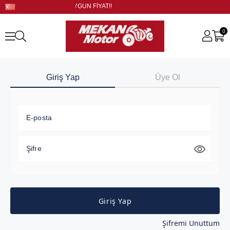
GÜNCEL STOK!! UYGUN FİYAT!!
0
Giriş Yap
Üye Ol
E-posta
Şifre
Giriş Yap
Şifremi Unuttum