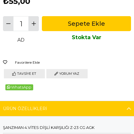
₺55,00
Stokta Var
AD
Favorilere Ekle
TAVSIYE ET
YORUM YAZ
WhatsApp
ÜRÜN ÖZELLIKLERI
ŞANZIMAN 4.VİTES DİŞLİ KARŞILIĞI Z-23 CG AGK